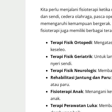
Kita perlu menjalani fisioterapi keti
dan sendi, cedera olahraga, pasca ope
memengaruhi kemampuan bergerak. Sa
fisioterapi juga memiliki berbagai te
Terapi Fisik Ortopedi
: Mengatas
keseleo.
Terapi Fisik Geriatrik
: Untuk l
nyeri sendi.
Terapi Fisik Neurologis
: Memban
Rehabilitasi Jantung dan Paru
atau paru.
Fisioterapi Anak
: Menangani k
anak.
Terapi Perawatan Luka
: Memb