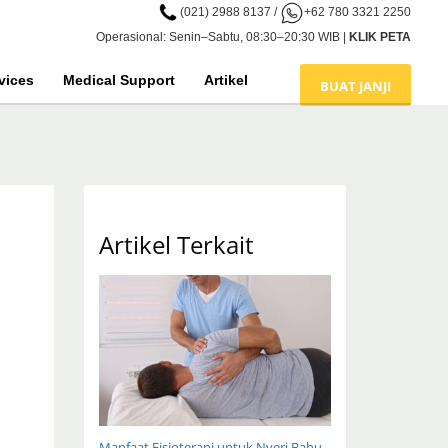
(021) 2988 8137
/
+62 780 3321 2250
Operasional: Senin–Sabtu, 08:30–20:30 WIB |
KLIK PETA
vices
Medical Support
Artikel
BUAT JANJI
Artikel Terkait
Manfaat Fisioterapi untuk Nyeri Bahu