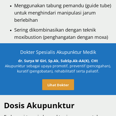
Menggunakan tabung pemandu (guide tube)
untuk menghindari manipulasi jarum
berlebihan
Sering dikombinasikan dengan teknik
moxibustion (penghangatan dengan moxa)
Dokter Spesialis Akupunktur Medik
dr. Surya W Giri, Sp.Ak, SubSp.Ak-AA(K), CHt
Akupunktur sebagai upaya promotif, preventif (pencegahan),
kuratif (pengobatan), rehabilitatif serta paliatif.
Lihat Dokter
Dosis Akupunktur