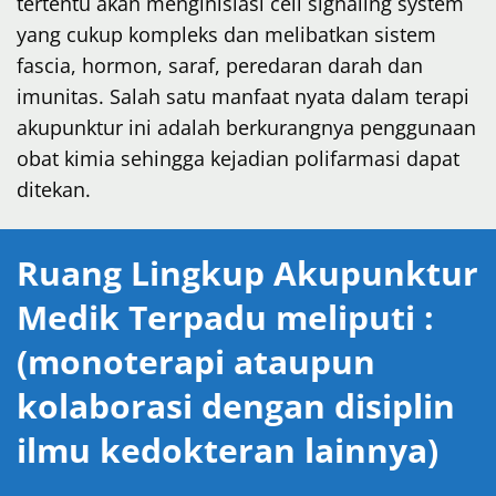
tertentu akan menginisiasi cell signaling system
yang cukup kompleks dan melibatkan sistem
fascia, hormon, saraf, peredaran darah dan
imunitas. Salah satu manfaat nyata dalam terapi
akupunktur ini
adalah berkurangnya
penggunaan
obat kimia sehingga kejadian polifarmasi dapat
ditekan.
Ruang Lingkup Akupunktur
Medik Terpadu meliputi :
(monoterapi ataupun
kolaborasi dengan disiplin
ilmu kedokteran lainnya)