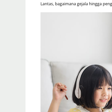
Lantas, bagaimana gejala hingga pengo