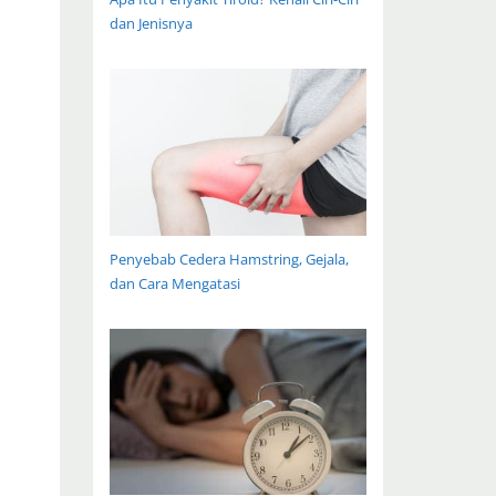
dan Jenisnya
Penyebab Cedera Hamstring, Gejala,
dan Cara Mengatasi