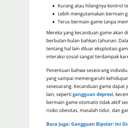
Kurang atau hilangnya kontrol 
Lebih mengutamakan bermain gam
Terus bermain game tanpa memi
Mereka yang kecanduan game akan dis
berbulan-bulan bahkan tahunan. Dala
tentang hal lain diluar eksploitasi ga
interaksi sosial sangat terdampak k
Penentuan bahwa seseorang individu
yang sampai memengaruhi kehidupan pri
seseoarang. Kecanduan game dapat j
lain, seperti
gangguan depresi
, kece
bermain game otomatis tidak aktif se
risiko obesitas, masalah tidur, dan ga
Baca Juga: Gangguan Bipolar: Ini D