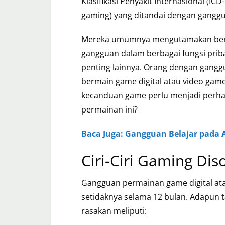
Klasifikasi Penyakit Internasional (IC
gaming) yang ditandai dengan ganggua
Mereka umumnya mengutamakan berma
gangguan dalam berbagai fungsi pribad
penting lainnya. Orang dengan gangg
bermain game digital atau video gam
kecanduan game perlu menjadi perhati
permainan ini?
Baca Juga: Gangguan Belajar pada
Ciri-Ciri Gaming Dis
Gangguan permainan game digital ata
setidaknya selama 12 bulan. Adapun 
rasakan meliputi: