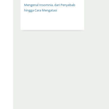
Mengenal Insomnia, dari Penyebab
hingga Cara Mengatasi