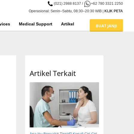
(021) 2988 8137
/
+62 780 3321 2250
Operasional: Senin–Sabtu, 08:30–20:30 WIB |
KLIK PETA
vices
Medical Support
Artikel
BUAT JANJI
Artikel Terkait
Apa Itu Penyakit Tiroid? Kenali Ciri-Ciri