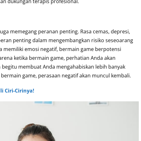
n dukungan terapis profesional.
juga memegang peranan penting. Rasa cemas, depresi,
peran penting dalam mengembangkan risiko seseoarang
 memiliki emosi negatif, bermain game berpotensi
 karena ketika bermain game, perhatian Anda akan
an begitu membuat Anda mengahabiskan lebih banyak
i bermain game, perasaan negatif akan muncul kembali.
 Ciri-Cirinya!