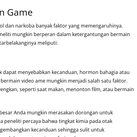
an Game
hol dan narkoba banyak faktor yang memengaruhinya.
peneliti mungkin berperan dalam ketergantungan bermain
tarbelakanginya meliputi:
ak dapat menyebabkan kecanduan, hormon bahagia atau
 bermain video ame mungkin menjadi salah satu faktor.
yengkan, seperti saat makan, menonton film, atau bermain
besar Anda mungkin merasakan dorongan untuk
 peneliti percaya bahwa tingkat kimia pada otak
embangkan kecanduan sehingga sulit untuk