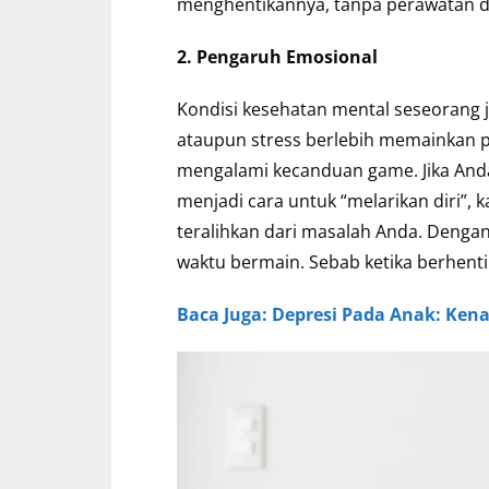
menghentikannya, tanpa perawatan da
2. Pengaruh Emosional
Kondisi kesehatan mental seseorang 
ataupun stress berlebih memainkan 
mengalami kecanduan game. Jika Anda
menjadi cara untuk “melarikan diri”,
teralihkan dari masalah Anda. Deng
waktu bermain. Sebab ketika berhent
Baca Juga: Depresi Pada Anak: Kenali