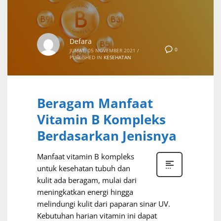
Defara
0
JUMAT, 05 NOVEMBER 2021
/
PUBLISHED IN
KESEHATAN
Beragam Manfaat
Vitamin B Kompleks
Berdasarkan Jenisnya
Manfaat vitamin B kompleks
untuk kesehatan tubuh dan
kulit ada beragam, mulai dari
meningkatkan energi hingga
melindungi kulit dari paparan sinar UV.
Kebutuhan harian vitamin ini dapat