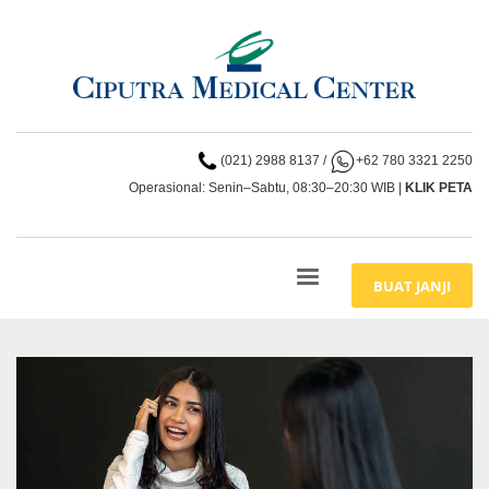
(021) 2988 8137
/
+62 780 3321 2250
Operasional: Senin–Sabtu, 08:30–20:30 WIB |
KLIK PETA
BUAT JANJI